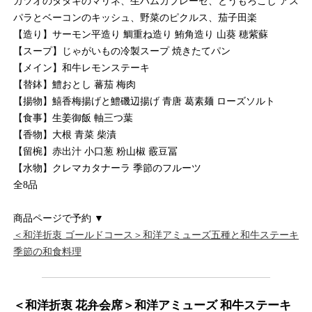
カツオのタタキのマリネ、生ハムカプレーゼ、とうもろこし アス
パラとベーコンのキッシュ、野菜のピクルス、茄子田楽
【造り】サーモン平造り 鯛重ね造り 鮪角造り 山葵 穂紫蘇
【スープ】じゃがいもの冷製スープ 焼きたてパン
【メイン】和牛レモンステーキ
【替鉢】鱧おとし 蕃茄 梅肉
【揚物】鱚香梅揚げと鱧磯辺揚げ 青唐 葛素麺 ローズソルト
【食事】生姜御飯 軸三つ葉
【香物】大根 青菜 柴漬
【留椀】赤出汁 小口葱 粉山椒 霰豆冨
【水物】クレマカタナーラ 季節のフルーツ
全8品
商品ページで予約 ▼
＜和洋折衷 ゴールドコース＞和洋アミューズ五種と和牛ステーキ
季節の和食料理
＜和洋折衷 花弁会席＞和洋アミューズ 和牛ステーキ