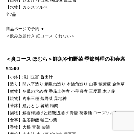
【留椀】赤出汁 小口葱 粉山椒 霰豆冨
【水物】カシスソルベ
全7品
商品ページで予約 ▼
＜飲み放題付き 紅コース くれない＞
＜炎コース ほむら＞鮮魚や旬野菜 季節料理の和会席
¥4500
【小鉢】滝川豆富 旨出汁
【造り】間八平造り 鯛重ね造り 本鮪角造り 山葵 穂紫蘇 金魚草
【煮物】冬瓜の含め煮 番茄土佐煮 小芋旨煮 三度豆 木ノ芽
【焼物】肉串三種 焼野菜 葉地神
【替鉢】鱧おとし 蕃茄 梅肉
【揚物】鱚香梅揚げと鱧磯辺揚げ 青唐 葛素麺 ローズソルト
【食事】生姜御飯 軸三つ葉
【香物】大根 青菜 柴漬