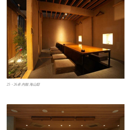
25・26卓 内観 海山邸