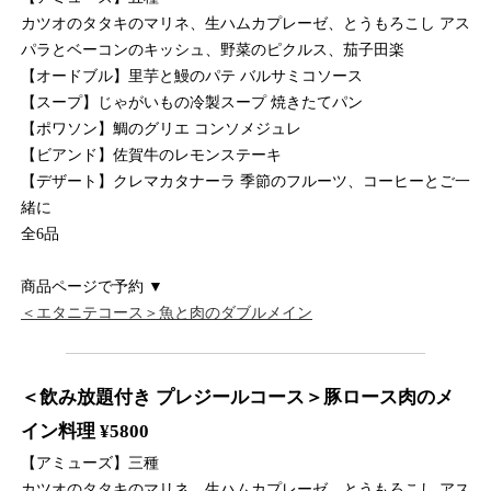
カツオのタタキのマリネ、生ハムカプレーゼ、とうもろこし アス
パラとベーコンのキッシュ、野菜のピクルス、茄子田楽
【オードブル】里芋と鰻のパテ バルサミコソース
【スープ】じゃがいもの冷製スープ 焼きたてパン
【ポワソン】鯛のグリエ コンソメジュレ
【ビアンド】佐賀牛のレモンステーキ
【デザート】クレマカタナーラ 季節のフルーツ、コーヒーとご一
緒に
全6品
商品ページで予約 ▼
＜エタニテコース＞魚と肉のダブルメイン
＜飲み放題付き プレジールコース＞豚ロース肉のメ
イン料理 ¥5800
【アミューズ】三種
カツオのタタキのマリネ、生ハムカプレーゼ、とうもろこし アス