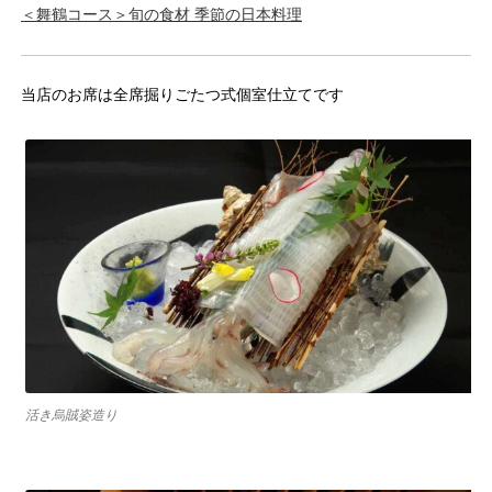
＜舞鶴コース＞旬の食材 季節の日本料理
当店のお席は全席掘りごたつ式個室仕立てです
活き烏賊姿造り