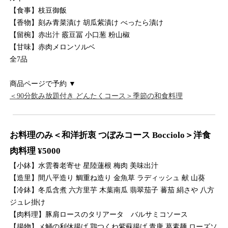
【食事】枝豆御飯
【香物】刻み青菜漬け 胡瓜紫漬け べったら漬け
【留椀】赤出汁 霰豆冨 小口葱 粉山椒
【甘味】赤肉メロンソルベ
全7品
商品ページで予約 ▼
＜90分飲み放題付き どんたくコース＞季節の和食料理
お料理のみ＜和洋折衷 つぼみコース Bocciolo＞洋食
肉料理 ¥5000
【小鉢】水雲養老寄せ 星陸蓮根 梅肉 美味出汁
【造里】間八平造り 鯛重ね造り 金魚草 ラディッシュ 献 山葵
【冷鉢】冬瓜含煮 六方里芋 木葉南瓜 翡翠茄子 蕃茄 絹さや 八方
ジュレ掛け
【肉料理】豚肩ロースのタリアータ バルサミコソース
【揚物】メ鯒の利休揚げ 鶏つくね紫蘇揚げ 青唐 葛素麺 ローズソ