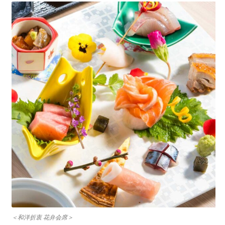
＜和洋折衷 花弁会席＞