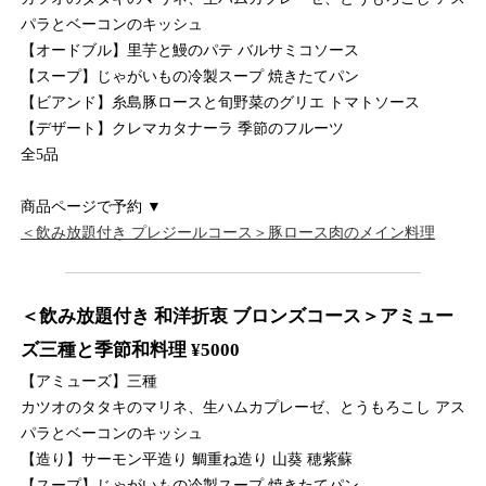
パラとベーコンのキッシュ
【オードブル】里芋と鰻のパテ バルサミコソース
【スープ】じゃがいもの冷製スープ 焼きたてパン
【ビアンド】糸島豚ロースと旬野菜のグリエ トマトソース
【デザート】クレマカタナーラ 季節のフルーツ
全5品
商品ページで予約 ▼
＜飲み放題付き プレジールコース＞豚ロース肉のメイン料理
＜飲み放題付き 和洋折衷 ブロンズコース＞アミュー
ズ三種と季節和料理 ¥5000
【アミューズ】三種
カツオのタタキのマリネ、生ハムカプレーゼ、とうもろこし アス
パラとベーコンのキッシュ
【造り】サーモン平造り 鯛重ね造り 山葵 穂紫蘇
【スープ】じゃがいもの冷製スープ 焼きたてパン