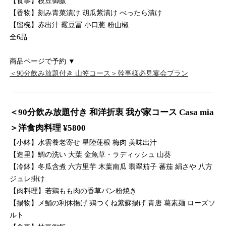
【食事】枝豆御飯
【香物】刻み青菜漬け 胡瓜紫漬け べったら漬け
【留椀】赤出汁 霰豆冨 小口葱 粉山椒
全6品
商品ページで予約 ▼
＜90分飲み放題付き 山笠コース＞幹事様必見宴会プラン
＜90分飲み放題付き 和洋折衷 我が家コース Casa mia
＞洋食肉料理 ¥5800
【小鉢】水雲養老寄せ 星陸蓮根 梅肉 美味出汁
【造里】鯛の洗い 大葉 金魚草・ラディッシュ 山葵
【冷鉢】冬瓜含煮 六方里芋 木葉南瓜 翡翠茄子 蕃茄 絹さや 八方
ジュレ掛け
【肉料理】若鶏もも肉の香草パン粉焼き
【揚物】メ鯒の利休揚げ 鶏つくね紫蘇揚げ 青唐 葛素麺 ローズソ
ルト