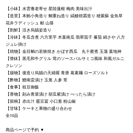
【小鉢】水雲養老寄せ 星陸蓮根 梅肉 美味出汁
【造里】本鮪小角造り 鯛重ね造り 縞鯵焼霜造り 穂紫蘇 金魚草
花弁ラディッシュ 献 山葵
【割鮮】活き烏賊姿造り
【冷鉢】冬瓜含煮 六方里芋 木葉南瓜 翡翠茄子 蕃茄 絹さや 八方
ジュレ掛け
【焼物】金目鯛の若狭焼き かぼす西瓜 丸十蜜煮 玉蒲 葉地神
【替鉢】黒毛和牛グリル 茸のソースバルサミコ風味 和風ガルニ
クレソン
【揚物】後造り烏賊の天婦羅 青唐 葛素麺 ローズソルト
【酢物】鱧南蛮漬け 玉葱 人参 茸
【食事】枝豆御飯
【香物】刻み青菜漬け 胡瓜紫漬け べったら漬け
【留椀】赤出汁 霰豆冨 小口葱 粉山椒
【甘味】ケーキと果物の盛り合わせ
全10品
商品ページで予約 ▼