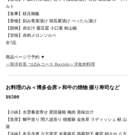
ルト
【食事】枝豆御飯
【香物】刻み青菜漬け 胡瓜紫漬け べったら漬け
【留椀】赤出汁 霰豆冨 小口葱 粉山椒
【甘味】赤肉メロンソルベ
全7品
商品ページで予約 ▼
＜和洋折衷 つぼみコース Bocciolo＞洋食肉料理
お料理のみ＜博多会席＞和牛の焼物 握り寿司など
¥6500
【小鉢】水雲養老寄せ 星陸蓮根 梅肉 美味出汁
【造里】鯛平造り 間八波造り 穂紫蘇 金魚草 ラディッシュ 献 山
葵
【冷鉢】冬瓜含煮 六方里芋 木葉南瓜 翡翠茄子 蕃茄 絹さや 八方