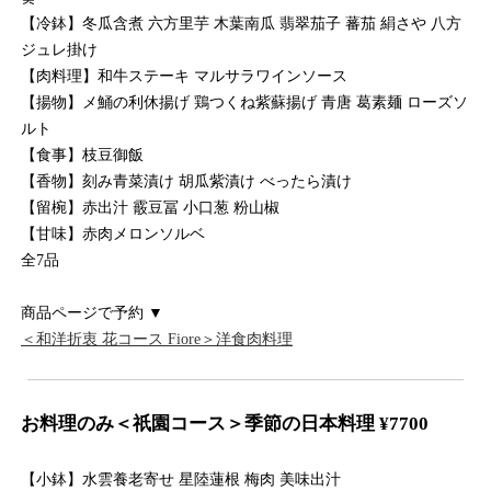
【冷鉢】冬瓜含煮 六方里芋 木葉南瓜 翡翠茄子 蕃茄 絹さや 八方
ジュレ掛け
【肉料理】和牛ステーキ マルサラワインソース
【揚物】メ鯒の利休揚げ 鶏つくね紫蘇揚げ 青唐 葛素麺 ローズソ
ルト
【食事】枝豆御飯
【香物】刻み青菜漬け 胡瓜紫漬け べったら漬け
【留椀】赤出汁 霰豆冨 小口葱 粉山椒
【甘味】赤肉メロンソルベ
全7品
商品ページで予約 ▼
＜和洋折衷 花コース Fiore＞洋食肉料理
お料理のみ＜祇園コース＞季節の日本料理 ¥7700
【小鉢】水雲養老寄せ 星陸蓮根 梅肉 美味出汁