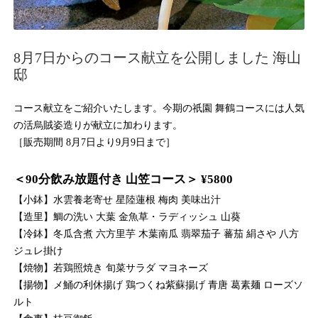
8月7日からのコース献立を公開しました 海山
邸
コース献立をご紹介いたします。今期の祇園 舞鶴コースには人気
の活烏賊姿造りが献立に加わります。
［販売期間 8月7日より9月9日まで］
＜90分飲み放題付き 山笠コース＞ ¥5800
【小鉢】水雲養老寄せ 星陸蓮根 梅肉 美味出汁
【造里】鯛の洗い 大葉 金魚草・ラディッシュ 山葵
【冷鉢】冬瓜含煮 六方里芋 木葉南瓜 翡翠茄子 蕃茄 絹さや 八方
ジュレ掛け
【焼物】若鶏照焼き 旬菜サラダ マヨネーズ
【揚物】メ鯒の利休揚げ 鶏つくね紫蘇揚げ 青唐 葛素麺 ローズソ
ルト