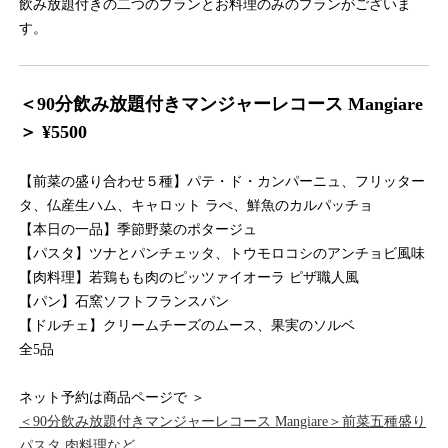
飲み放題付きの二つのプランとお料理のみのプランがございま
す。
＜90分飲み放題付きマンジャーレコース Mangiare
＞ ¥5500
【前菜の盛り合わせ５種】パテ・ド・カンパーニュ、フリッター
タ、仏産生ハム、キャロット ラぺ、鮮魚のカルパッチョ
【本日の一品】季節野菜のポタージュ
【パスタ】ツナとパンチェッタ、トウモロコシのアンチョビ風味
【肉料理】若鶏もも肉のピッツァイオーラ ピザ職人風
【パン】石窯ソフトフランスパン
【ドルチェ】クリームチーズのムース、果実のソルベ
全5品
ネット予約は商品ページで ＞
＜90分飲み放題付きマンジャーレコース Mangiare＞前菜五種盛り
パスタ 肉料理など