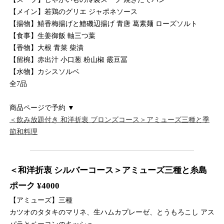
【メイン】若鶏のグリエ ジャポネソース
【揚物】鱚香梅揚げと鱧磯辺揚げ 青唐 葛素麺 ローズソルト
【食事】生姜御飯 軸三つ葉
【香物】大根 青菜 柴漬
【留椀】赤出汁 小口葱 粉山椒 霰豆冨
【水物】カシスソルベ
全7品
商品ページで予約 ▼
＜飲み放題付き 和洋折衷 ブロンズコース＞アミューズ三種と季
節和料理
＜和洋折衷 シルバーコース＞アミューズ三種と糸島
ポーク ¥4000
【アミューズ】三種
カツオのタタキのマリネ、生ハムカプレーゼ、とうもろこし アス