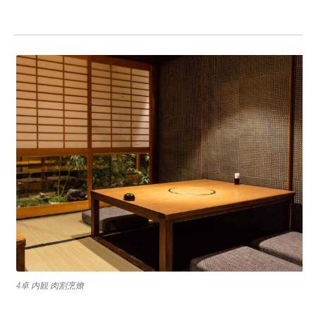
4卓 内観 肉割烹燎