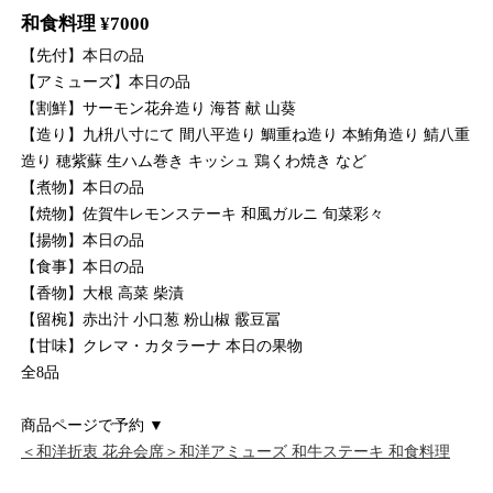
和食料理 ¥7000
【先付】本日の品
【アミューズ】本日の品
【割鮮】サーモン花弁造り 海苔 献 山葵
【造り】九枡八寸にて 間八平造り 鯛重ね造り 本鮪角造り 鯖八重
造り 穂紫蘇 生ハム巻き キッシュ 鶏くわ焼き など
【煮物】本日の品
【焼物】佐賀牛レモンステーキ 和風ガルニ 旬菜彩々
【揚物】本日の品
【食事】本日の品
【香物】大根 高菜 柴漬
【留椀】赤出汁 小口葱 粉山椒 霰豆冨
【甘味】クレマ・カタラーナ 本日の果物
全8品
商品ページで予約 ▼
＜和洋折衷 花弁会席＞和洋アミューズ 和牛ステーキ 和食料理