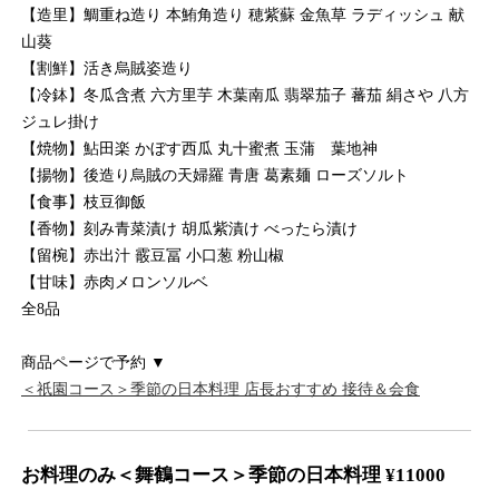
【造里】鯛重ね造り 本鮪角造り 穂紫蘇 金魚草 ラディッシュ 献
山葵
【割鮮】活き烏賊姿造り
【冷鉢】冬瓜含煮 六方里芋 木葉南瓜 翡翠茄子 蕃茄 絹さや 八方
ジュレ掛け
【焼物】鮎田楽 かぼす西瓜 丸十蜜煮 玉蒲 葉地神
【揚物】後造り烏賊の天婦羅 青唐 葛素麺 ローズソルト
【食事】枝豆御飯
【香物】刻み青菜漬け 胡瓜紫漬け べったら漬け
【留椀】赤出汁 霰豆冨 小口葱 粉山椒
【甘味】赤肉メロンソルベ
全8品
商品ページで予約 ▼
＜祇園コース＞季節の日本料理 店長おすすめ 接待＆会食
お料理のみ＜舞鶴コース＞季節の日本料理 ¥11000