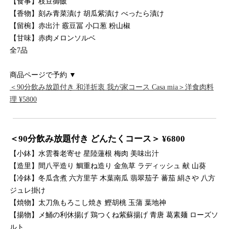
【食事】枝豆御飯
【香物】刻み青菜漬け 胡瓜紫漬け べったら漬け
【留椀】赤出汁 霰豆冨 小口葱 粉山椒
【甘味】赤肉メロンソルベ
全7品
商品ページで予約 ▼
＜90分飲み放題付き 和洋折衷 我が家コース Casa mia＞洋食肉料
理 ¥5800
＜90分飲み放題付き どんたくコース＞ ¥6800
【小鉢】水雲養老寄せ 星陸蓮根 梅肉 美味出汁
【造里】間八平造り 鯛重ね造り 金魚草 ラディッシュ 献 山葵
【冷鉢】冬瓜含煮 六方里芋 木葉南瓜 翡翠茄子 蕃茄 絹さや 八方
ジュレ掛け
【焼物】太刀魚もろこし焼き 鰹胡桃 玉蒲 葉地神
【揚物】メ鯒の利休揚げ 鶏つくね紫蘇揚げ 青唐 葛素麺 ローズソ
ルト