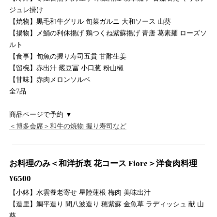
ジュレ掛け
【焼物】黒毛和牛グリル 旬菜ガルニ 大和ソース 山葵
【揚物】メ鯒の利休揚げ 鶏つくね紫蘇揚げ 青唐 葛素麺 ローズソ
ルト
【食事】旬魚の握り寿司五貫 甘酢生姜
【留椀】赤出汁 霰豆冨 小口葱 粉山椒
【甘味】赤肉メロンソルベ
全7品
商品ページで予約 ▼
＜博多会席＞和牛の焼物 握り寿司など
お料理のみ＜和洋折衷 花コース Fiore＞洋食肉料理
¥6500
【小鉢】水雲養老寄せ 星陸蓮根 梅肉 美味出汁
【造里】鯛平造り 間八波造り 穂紫蘇 金魚草 ラディッシュ 献 山
葵