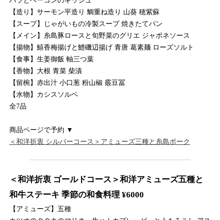
パラとベーコンのキッシュ
【造り】サーモン平造り 鯛重ね造り 山葵 穂紫蘇
【スープ】じゃがいもの冷製スープ 焼きたてパン
【メイン】糸島豚ロースと旬野菜のグリエ ジャポネソース
【揚物】鱚香梅揚げと鱧磯辺揚げ 青唐 葛素麺 ローズソルト
【食事】生姜御飯 軸三つ葉
【香物】大根 青菜 柴漬
【留椀】赤出汁 小口葱 粉山椒 霰豆冨
【水物】カシスソルベ
全7品
商品ページで予約 ▼
＜和洋折衷 シルバーコース＞アミューズ三種と糸島ポーク
＜和洋折衷 ゴールドコース＞和洋アミューズ五種と
和牛ステーキ 季節の和食料理 ¥6000
【アミューズ】五種