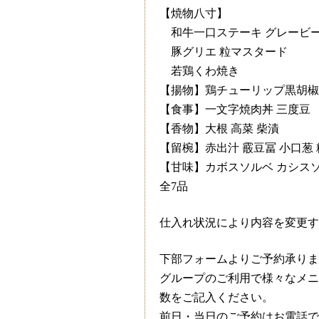
【焼物八寸】
和牛一口ステーキ グレービ
豚グリエ 粒マスタード
若鶏くわ焼き
【揚物】鶏チューリップ黒胡椒揚
【食事】一文字焼肉丼 三度豆
【香物】大根 高菜 柴漬
【留椀】赤出汁 霰豆冨 小口葱
【甘味】カボスソルベ カシス
全7品
仕入れ状況により内容を変更す
下部フォームよりご予約承りま
グループのご利用で様々なメニ
数をご記入ください。
前日・当日のご予約はお電話で