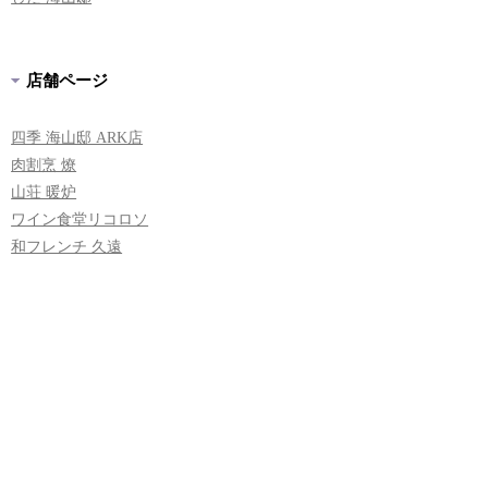
店舗ページ
四季 海山邸 ARK店
肉割烹 燎
山荘 暖炉
ワイン食堂リコロソ
和フレンチ 久遠