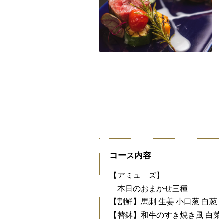
コース内容
【アミューズ】
本日のおまかせ三種
【割鮮】馬刺 生姜 小口葱 白葱
【替鉢】和牛のすき焼き風 白菜