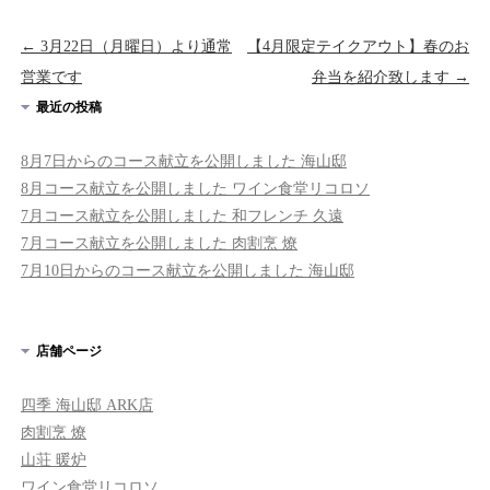
Post navigation
←
3月22日（月曜日）より通常
【4月限定テイクアウト】春のお
営業です
弁当を紹介致します
→
最近の投稿
8月7日からのコース献立を公開しました 海山邸
8月コース献立を公開しました ワイン食堂リコロソ
7月コース献立を公開しました 和フレンチ 久遠
7月コース献立を公開しました 肉割烹 燎
7月10日からのコース献立を公開しました 海山邸
店舗ページ
四季 海山邸 ARK店
肉割烹 燎
山荘 暖炉
ワイン食堂リコロソ