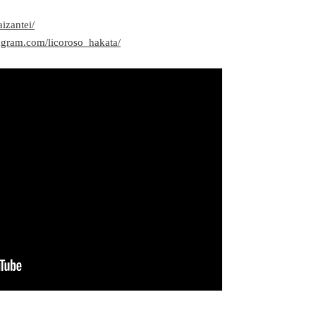
izantei/
agram.com/licoroso_hakata/