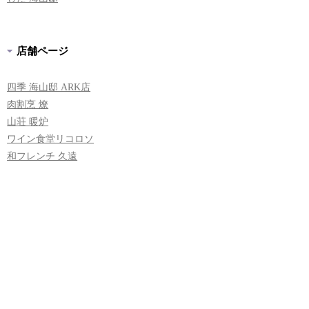
店舗ページ
四季 海山邸 ARK店
肉割烹 燎
山荘 暖炉
ワイン食堂リコロソ
和フレンチ 久遠