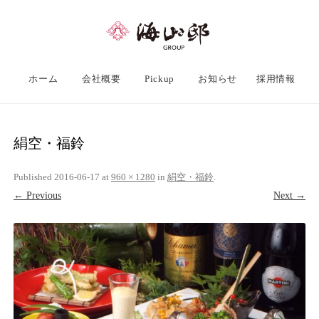
ホーム
会社概要
Pickup
お知らせ
採用情報
絹空・福鈴
Published
2016-06-17
at
960 × 1280
in
絹空・福鈴
.
← Previous
Next →