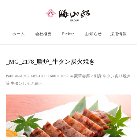
ホーム
会社概要
Pickup
お知らせ
採用情報
_MG_2178_暖炉_牛タン炭火焼き
Published
2020-05-19
at
1600 × 1067
in
豪華会席＜刺身 牛タン炙り焼き
等 牛タンしゃぶ鍋＞
.