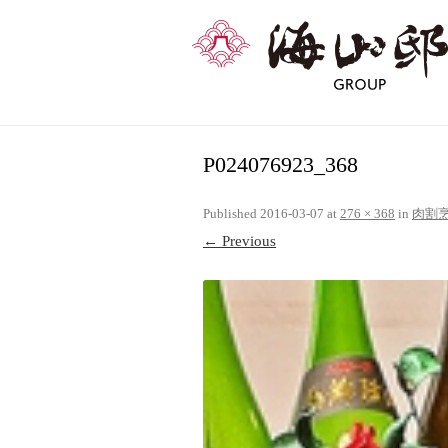
P024076923_368
Published
2016-03-07
at
276 × 368
in
肉割烹
← Previous